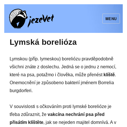
MENU
jezeVet
Lymská borelióza
Lymskou (příp. lymeskou) boreliózu pravděpodobně
všichni znáte z doslechu. Jedná se o jednu z nemocí,
které na psa, potažmo i člověka, může přenést
klíště
.
Onemocnění je způsobeno bakterií jménem Borrelia
burgdorferi.
V souvislosti s očkováním proti lymské borelióze je
třeba zdůraznit, že
vakcína nechrání psa před
přisátím klíštěte
, jak se nejeden majitel domnívá. A v