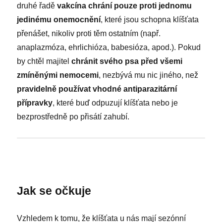
druhé řadě
vakcína chrání pouze proti jednomu
jedinému onemocnění
, které jsou schopna klíšťata
přenášet, nikoliv proti těm ostatním (např.
anaplazmóza, ehrlichióza, babesióza, apod.). Pokud
by chtěl majitel
chránit svého psa před všemi
zmíněnými nemocemi
, nezbývá mu nic jiného, než
pravidelně používat vhodné antiparazitární
přípravky
, které buď odpuzují klíšťata nebo je
bezprostředně po přisátí zahubí.
Jak se očkuje
Vzhledem k tomu, že klíšťata u nás mají sezónní