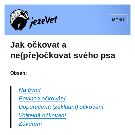
MENU
jezeVet
Jak očkovat a
ne(pře)očkovat svého psa
Obsah:
Na úvod
Povinná očkování
Doporučená (základní) očkování
Volitelná očkování
Závěrem