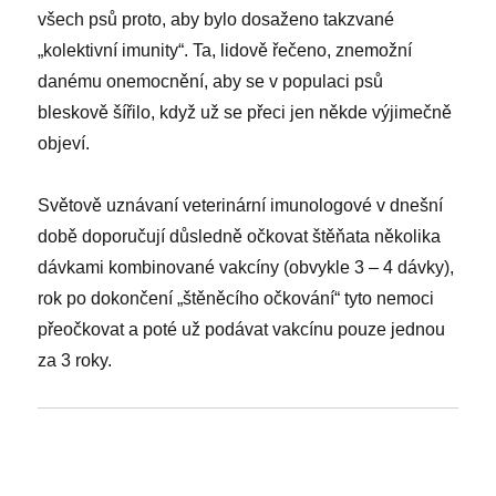
všech psů proto, aby bylo dosaženo takzvané
„kolektivní imunity“. Ta, lidově řečeno, znemožní
danému onemocnění, aby se v populaci psů
bleskově šířilo, když už se přeci jen někde výjimečně
objeví.
Světově uznávaní veterinární imunologové v dnešní
době doporučují důsledně očkovat štěňata několika
dávkami kombinované vakcíny (obvykle 3 – 4 dávky),
rok po dokončení „štěněcího očkování“ tyto nemoci
přeočkovat a poté už podávat vakcínu pouze jednou
za 3 roky.