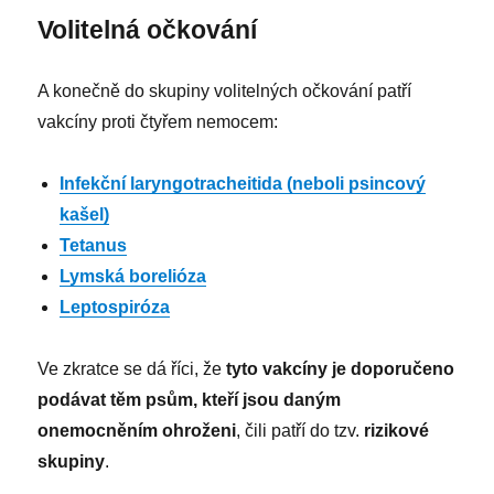
Volitelná očkování
A konečně do skupiny volitelných očkování patří
vakcíny proti čtyřem nemocem:
Infekční laryngotracheitida (neboli psincový
kašel)
Tetanus
Lymská borelióza
Leptospiróza
Ve zkratce se dá říci, že
tyto vakcíny je doporučeno
podávat těm psům, kteří jsou daným
onemocněním ohroženi
, čili patří do tzv.
rizikové
skupiny
.